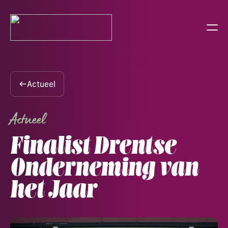
Bedrijfsrestaurants
Zakelijk
Actueel
Particulier
Actueel
Over ons
Finalist Drentse
Bestellen
Onderneming van
het Jaar
0528 235 000
Offerte aanvragen